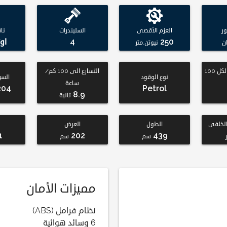
ر
العزم الأقصى
السليندرات
نا
250
4
او
ن
نيوتن.متر
استهلاك الوقود لكل 100
التسارع الى 100 كم/
نوع الوقود
السر
ساعة
204
Petrol
8.9
ثانية
لخلفى
الطول
العرض
1
202
439
سم
سم
مميزات الأمان
نظام فرامل (ABS)
6 وسائد هوائية