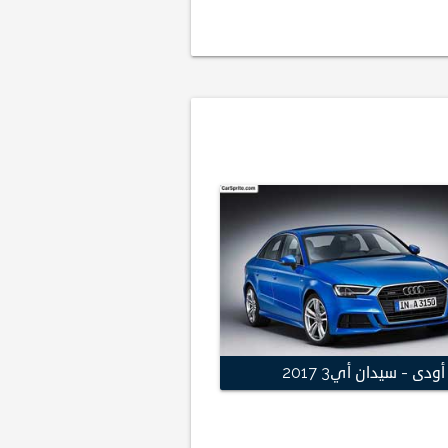
أودى - سيدان أي3 2017