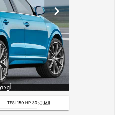
chevron_right
الفئات: