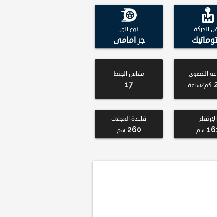
قل الحركة
نوع الجر
توماتيك
جر امامى
عة القصوى
مقاس الجنط
17
كم/ساعة
الإرتفاع
قاعدة العجلات
260
16
سم
سم