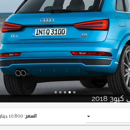
أودي كيو3 2018
السعر:
10,800
دينار