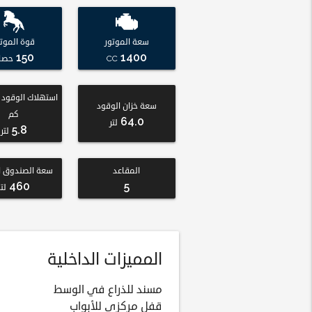
سعة الموتور
قوة الموتو
150
1400
CC
حصا
سعة خزان الوقود
كم
64.0
لتر
5.8
لتر
المقاعد
سعة الصندوق ا
460
5
لتر
المميزات الداخلية
مسند للذراع في الوسط
قفل مركزي للأبواب