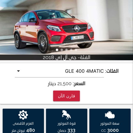
الفئة- جي أل إي 2018
الفئات:
السعر:
21,500
دينار
قارن الآن
سعة الموتور
قوة الموتور
العزم الأقصى
480
333
3000
CC
حصان
نيوتن.متر