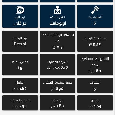
السليندرات
ناقل الحركة
نوع الجر
6
اوتوماتيك
جر كلى
استهلاك الوقود لكل 100
سعة خزان الوقود
نوع الوقود
كم
Petrol
93.0
لتر
9.2
لتر
التسارع الى 100 كم/
السرعة القصوى
مقاس الجنط
ساعة
19
247
كم/ساعة
6.1
ثانية
المقاعد
سعة الصندوق الخلفى
الطول
482
690
5
لتر
سم
العرض
الإرتفاع
قاعدة العجلات
292
180
194
سم
سم
سم