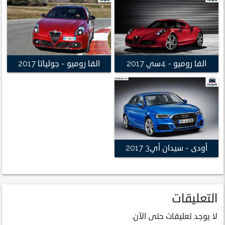
الفا روميو - 4سي 2017
الفا روميو - جولياتا 2017
أودى - سيدان أي3 2017
التعليقات
لا يوجد تعليقات حتى الآن.