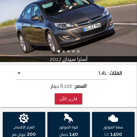
أسترا سيدان 2017
الفئات:
السعر:
6,100
دينار
قارن الآن
سعة الموتور
قوة الموتور
العزم الأقصى
200
140
1400
CC
حصان
نيوتن.متر