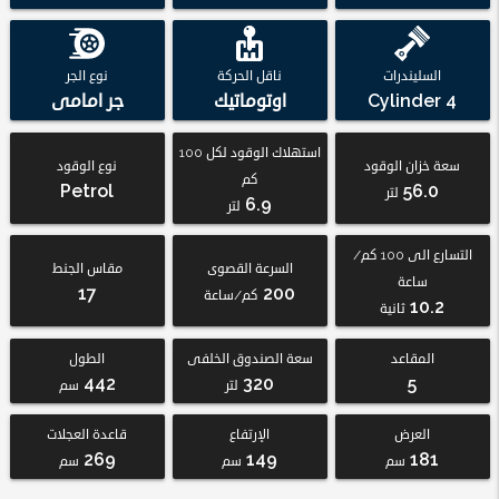
السليندرات
ناقل الحركة
نوع الجر
4 Cylinder
اوتوماتيك
جر امامى
استهلاك الوقود لكل 100
سعة خزان الوقود
نوع الوقود
كم
Petrol
56.0
لتر
6.9
لتر
التسارع الى 100 كم/
السرعة القصوى
مقاس الجنط
ساعة
17
200
كم/ساعة
10.2
ثانية
المقاعد
سعة الصندوق الخلفى
الطول
442
320
5
لتر
سم
العرض
الإرتفاع
قاعدة العجلات
269
149
181
سم
سم
سم