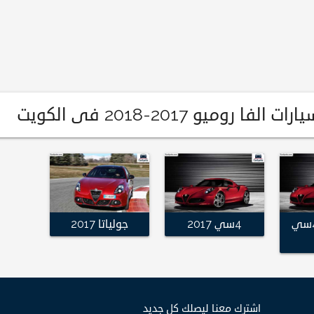
روميو 2017-2018 فى الكويت
ألفا روميو 4سي
4سي 2017
جولياتا 2017
اشترك معنا ليصلك كل جديد