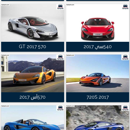
540سي 2017
570 GT 2017
720S 2017
570أس 2017