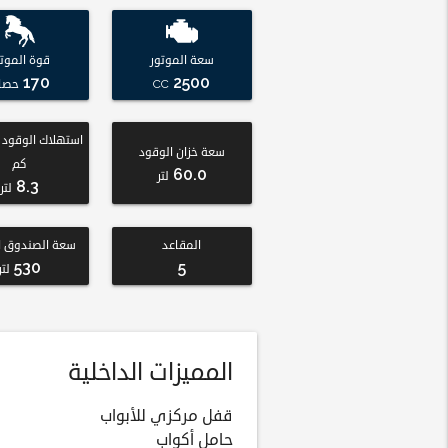
سعة الموتور
قوة الموتو
170
2500
CC
حصا
سعة خزان الوقود
كم
60.0
لتر
8.3
لتر
المقاعد
سعة الصندوق ا
530
5
لتر
المميزات الداخلية
قفل مركزي للأبواب
حامل أكواب