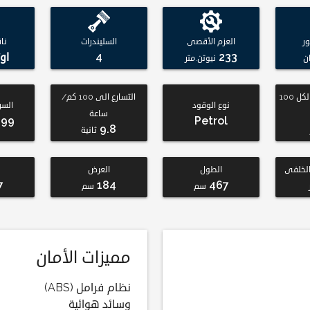
ر
العزم الأقصى
السليندرات
نا
233
4
او
ن
نيوتن.متر
استهلاك الوقود لكل 100
التسارع الى 100 كم/
نوع الوقود
السر
ساعة
199
Petrol
9.8
ثانية
لخلفى
الطول
العرض
7
184
467
سم
سم
مميزات الأمان
نظام فرامل (ABS)
وسائد هوائية