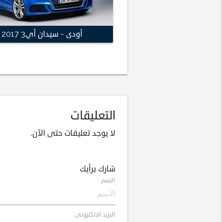
أودى - سيدان أي3 2017
التعليقات
لا يوجد تعليقات حتى الآن.
شارك برأيك
الاسم
البريد الالكترونى