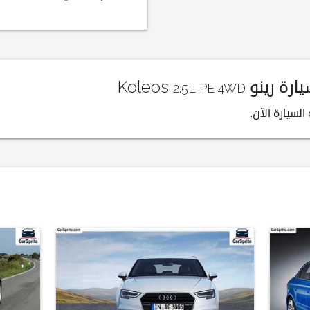
رينو Koleos
2.5L PE 4WD
لسيارة الآن.