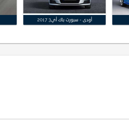
أودى - سبورت باك أي3 2017