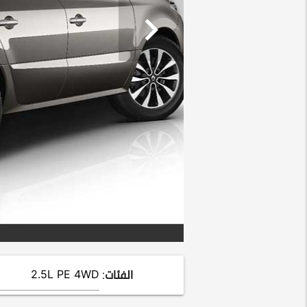
chevron_right
الفئات: